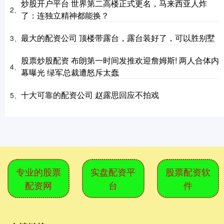
炒股开户平台 世界第二高楼正式更名，马来西亚人炸
2、
了：连独立精神都能换？
最大的配资公司 顶楼带露台，露台装好了，可以胜别墅
3、
股票炒股配资 布朗第一时间发推欢迎詹姆斯! 两人合体内
4、
幕曝光 绿军总裁遭怒斥太蠢
十大可靠的配资公司 赵露思回应不拍戏
5、
专业的股票
实盘配资平
股票配资软
配资网
台
件