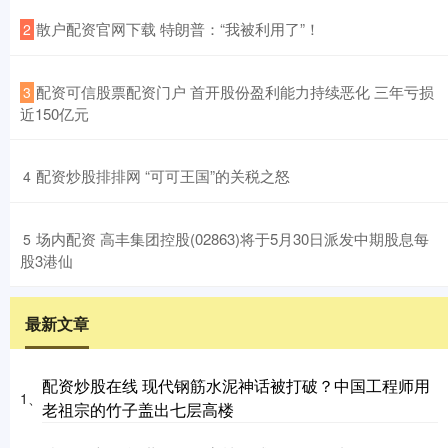
​散户配资官网下载 特朗普：“我被利用了”！
2
​配资可信股票配资门户 首开股份盈利能力持续恶化 三年亏损
3
近150亿元
​配资炒股排排网 “可可王国”的关税之怒
4
​场内配资 高丰集团控股(02863)将于5月30日派发中期股息每
5
股3港仙
最新文章
配资炒股在线 现代钢筋水泥神话被打破？中国工程师用
1、
老祖宗的竹子盖出七层高楼