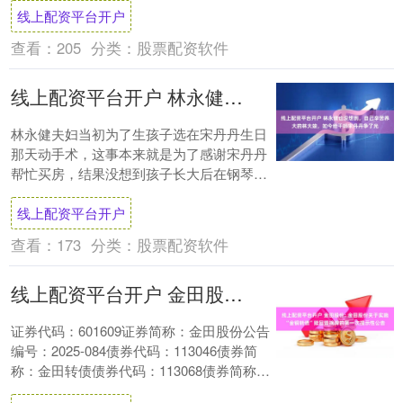
线上配资平台开户
查看：
205
分类：
股票配资软件
线上配资平台开户 林永健也没想到，自己辛苦养大的林大竣，如今给干妈宋丹丹争了光
林永健夫妇当初为了生孩子选在宋丹丹生日
那天动手术，这事本来就是为了感谢宋丹丹
帮忙买房，结果没想到孩子长大后在钢琴上
这么出彩，还让宋丹丹这个干妈脸上有光。
线上配资平台开户
宋丹丹和....
查看：
173
分类：
股票配资软件
线上配资平台开户 金田股份: 金田股份关于实施“金铜转债”赎回暨摘牌的第一次提示性公告
证券代码：601609证券简称：金田股份公告
编号：2025-084债券代码：113046债券简
称：金田转债债券代码：113068债券简称：
金铜转债宁波金田铜业（....