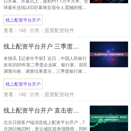
心开幕。开幕式上，面积约1.1万平方米、全
球最长连续LED巨幕将呈现令人震撼的视觉
画卷，而这块担纲开幕式核心视觉呈现的
线上配资平台开户
巨....
查看：
165
分类：
股票配资软件
线上配资平台开户 三季度经济预期升温
本报讯【记者许予朋】近日，中国人民银行
发布2025年第二季度企业家、银行家、居民
调查问卷。调查结果显示，三季度银行家对
宏观经济热度预期升温。问及未来三个月准
线上配资平台开户
备增....
查看：
182
分类：
股票配资软件
线上配资平台开户 直击密云降雨现场：雷暴伴有狂风，记者雨伞险些被吹飞
北京日报客户端消息线上配资平台开户，7
月28日晚23时，密云城区迎来强降雨，同时