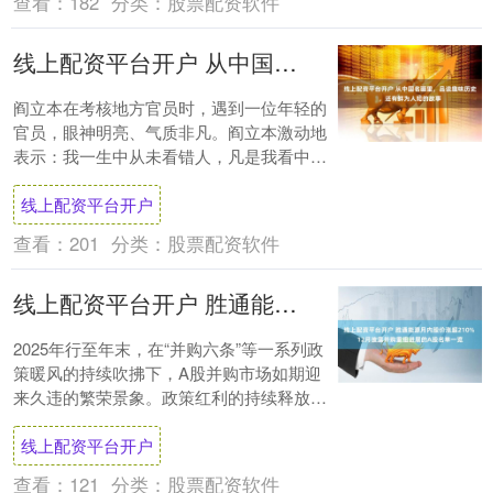
查看：
182
分类：
股票配资软件
线上配资平台开户 从中国名画里，品读趣味历史，还有鲜为人知的故事
阎立本在考核地方官员时，遇到一位年轻的
官员，眼神明亮、气质非凡。阎立本激动地
表示：我一生中从未看错人，凡是我看中的
人，他一定与众不同，而你，就是这样的
线上配资平台开户
人。后来线....
查看：
201
分类：
股票配资软件
线上配资平台开户 胜通能源月内股价涨超210% 12月披露并购重组进展的A股名单一览
2025年行至年末，在“并购六条”等一系列政
策暖风的持续吹拂下，A股并购市场如期迎
来久违的繁荣景象。政策红利的持续释放有
效激活了市场活力，不仅推动并购交易数量
线上配资平台开户
与....
查看：
121
分类：
股票配资软件