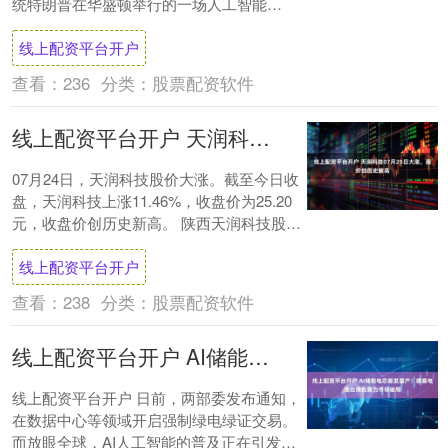
统特朗普在华盛顿举行的一场人工智能
（AI）峰会讲话中谈到中美关系等议题。特
线上配资平台开户
朗普表示....
查看：
236
分类：
股票配资软件
线上配资平台开户 天润科技07月25日大涨，股价创历史新高
07月24日，天润科技股价大涨。截至今日收
盘，天润科技上涨11.46%，收盘价为25.20
元，收盘价创历史新高。 陕西天润科技股份
有限公司的主营业务是遥感与测绘....
线上配资平台开户
查看：
238
分类：
股票配资软件
线上配资平台开户 AI储能电芯首发量产！德赛电池在绿色算力市场破局
线上配资平台开户 日前，两部委发布通知，
在数据中心等领域开启强制绿电绿证交易。
而放眼全球，AI人工智能的普及正在引发数