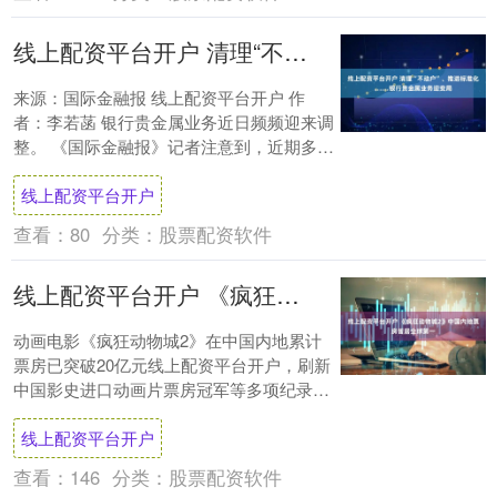
线上配资平台开户 清理“不动户”、推进标准化……银行贵金属业务迎变局
来源：国际金融报 线上配资平台开户 作
者：李若菡 银行贵金属业务近日频频迎来调
整。 《国际金融报》记者注意到，近期多家
银行加强了黄金业务的风控和成本管理。工
线上配资平台开户
商银....
查看：
80
分类：
股票配资软件
线上配资平台开户 《疯狂动物城2》中国内地票房暂居全球第一
动画电影《疯狂动物城2》在中国内地累计
票房已突破20亿元线上配资平台开户，刷新
中国影史进口动画片票房冠军等多项纪录。
自同步北美上映以来，这部电影的中国内地
线上配资平台开户
累计票....
查看：
146
分类：
股票配资软件