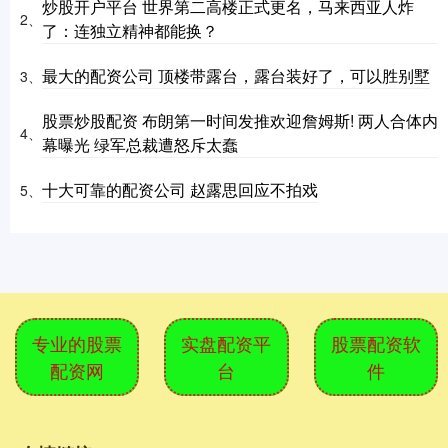
炒股开户平台 世界第二高楼正式更名，马来西亚人炸
2、
了：连独立精神都能换？
最大的配资公司 顶楼带露台，露台装好了，可以胜别墅
3、
股票炒股配资 布朗第一时间发推欢迎詹姆斯! 两人合体内
4、
幕曝光 绿军总裁遭怒斥太蠢
十大可靠的配资公司 赵露思回应不拍戏
5、
专业的股票
实盘配资平
股票配资软
配资网
台
件