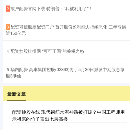
​散户配资官网下载 特朗普：“我被利用了”！
2
​配资可信股票配资门户 首开股份盈利能力持续恶化 三年亏损
3
近150亿元
​配资炒股排排网 “可可王国”的关税之怒
4
​场内配资 高丰集团控股(02863)将于5月30日派发中期股息每
5
股3港仙
最新文章
配资炒股在线 现代钢筋水泥神话被打破？中国工程师用
1、
老祖宗的竹子盖出七层高楼